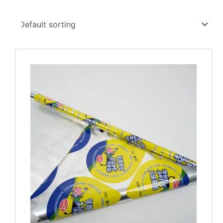
本
产
品
有
多
种
变
体。
可
在
产
品
页
面
上