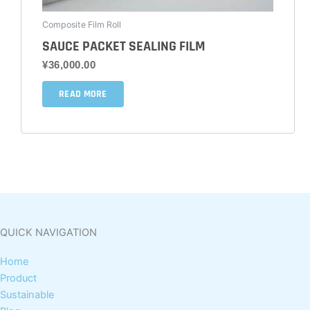
选
Composite Film Roll
择
SAUCE PACKET SEALING FILM
这
¥
36,000.00
些
选
READ MORE
项
QUICK NAVIGATION
Home
Product
Sustainable