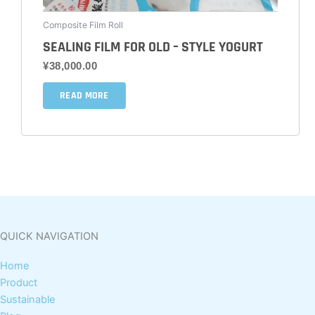
选
Composite Film Roll
择
SEALING FILM FOR OLD – STYLE YOGURT
这
¥
38,000.00
些
选
READ MORE
项
QUICK NAVIGATION
Home
Product
Sustainable