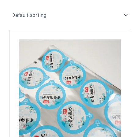
本
产
品
有
多
种
变
体。
可
在
产
品
页
面
上