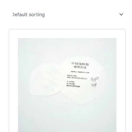
价
本
格
产
范
品
围：
有
¥0.05
至
多
¥0.46
种
变
体。
可
在
产
品
页
面
上