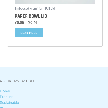
选
Embossed Aluminium Foil Lid
择
PAPER BOWL LID
这
¥
0.05
–
¥
0.46
些
选
READ MORE
项
QUICK NAVIGATION
Home
Product
Sustainable